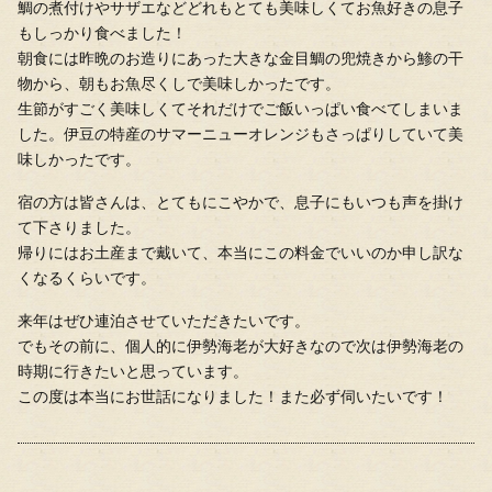
鯛の煮付けやサザエなどどれもとても美味しくてお魚好きの息子
もしっかり食べました！
朝食には昨晩のお造りにあった大きな金目鯛の兜焼きから鯵の干
物から、朝もお魚尽くしで美味しかったです。
生節がすごく美味しくてそれだけでご飯いっぱい食べてしまいま
した。伊豆の特産のサマーニューオレンジもさっぱりしていて美
味しかったです。
宿の方は皆さんは、とてもにこやかで、息子にもいつも声を掛け
て下さりました。
帰りにはお土産まで戴いて、本当にこの料金でいいのか申し訳な
くなるくらいです。
来年はぜひ連泊させていただきたいです。
でもその前に、個人的に伊勢海老が大好きなので次は伊勢海老の
時期に行きたいと思っています。
この度は本当にお世話になりました！また必ず伺いたいです！