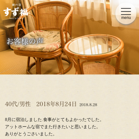
t
o
menu
g
g
l
e
n
お客様の声
a
v
i
g
a
t
i
o
n
40代/男性 2018年8月24日
2018.8.28
8月に宿泊しました.食事がとてもよかったでした。
アットホームな宿でまた行きたいと思いました。
ありがとうごさいました。