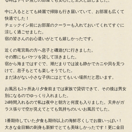
る時はトイレ無しの部屋でも安心だと主人と話しました。
中に入るととても綺麗で掃除も行き届いていて、お部屋も広くて
快適でした！
チェックイン前にお部屋のクーラーも入れておいてくれてすぐに
涼しく過ごせました。
宿の皆さんのお心遣いがとても嬉しかったです。
近くの竜宮島の方へ息子と磯遊びに行きました。
その際にもバケツを貸して頂きました。
宿から海まではすぐで、潮だまりでは波も静かでカニや貝を見つ
けて、息子もとても楽しそうでした。
まだ泳がない小さな子供にはとてもいい場所だと思います。
お風呂も2ヶ所あり夕食前までは家族で貸切できて、その後は男女
別になるのでゆっくり入れました。
24時間入れるので私は夜中と朝方と何度も入りました。天井がガ
ラス張りで空が見えてとても気持ちのいいお風呂でした。
1番期待していた夕食も期待以上の海鮮尽くしでお腹いっぱい！
大きな金目鯛の刺身も新鮮でとても美味しかったです！更に金目