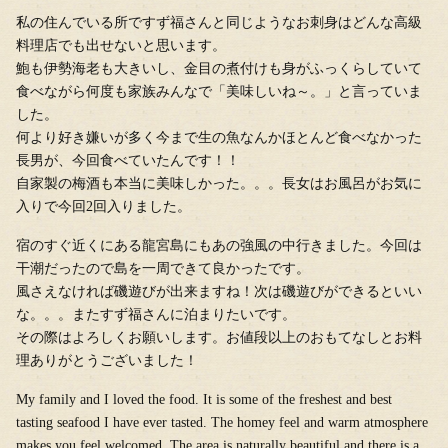
私の住んでいる所ですず福さんと同じようなお刺身はどんな高級
料理店でも出せないと思います。
鮑も伊勢海老も大きいし、金目の煮付けも身がふっくらしていて
食べながら何度も家族みんなで「美味しいね～。」と言っていま
した。
何より好き嫌いが多く今まで生の魚なんかほとんど食べなかった
長男が、今回食べていたんです！！
自家製の梅酒も本当に美味しかった。。。長女はお風呂がお気に
入りで今回2回入りました。
宿のすぐ近くにある龍宮島にもあの強風の中行きました。今回は
干潮だったので島を一周できて良かったです。
風さえなければ磯遊びが出来ますね！次は磯遊びができるといい
な。。。またすず福さんに泊まりたいです。
その際はよろしくお願いします。お値段以上のおもてなしとお料
理ありがとうございました！
My family and I loved the food. It is some of the freshest and best
tasting seafood I have ever tasted. The homey feel and warm atmosphere
makes you feel welcomed. The area is naturally beautiful and there is a