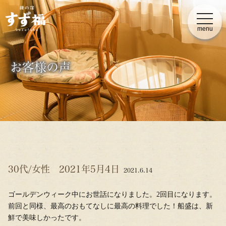
t
o
menu
g
g
l
e
n
お客様の声
a
v
i
g
a
t
i
o
n
30代/女性 2021年5月4日
2021.6.14
ゴールデンウィーク中にお世話になりました。2回目になります。
前回と同様、最高のおもてなしに最高の料理でした！船盛は、新
鮮で美味しかったです。