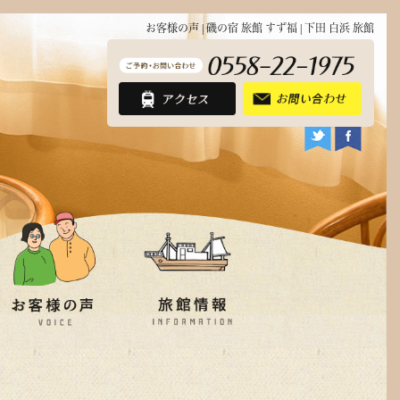
お客様の声 | 磯の宿 旅館 すず福 | 下田 白浜 旅館
近隣観光地
フォトギャラリー
アクセス
お問い合わせ