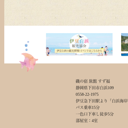
磯の宿 旅館 すず福
静岡県下田市白浜109
0558-22-1975
伊豆急下田駅より「白浜海岸
バス乗車15分
一色口下車し徒歩5分
部屋室：4室