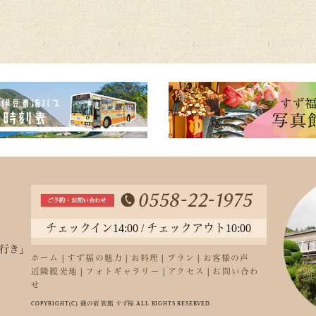
2
20
2
2
2
2
2
20
チェックイン14:00 / チェックアウト10:00
2
行き」
ホーム
|
すず福の魅力
|
お料理
|
プラン
|
お客様の声
2
近隣観光地
|
フォトギャラリー
|
アクセス
|
お問い合わ
せ
2
COPYRIGHT(C) 磯の宿 旅館 すず福 ALL RIGHTS RESERVED.