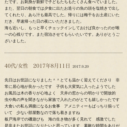
たです。お刺身が新鮮で子どもたちもたくさん食べていました。
また、翌日の朝食では夕食に出たお造りの魚の頭を塩焼きで出し
てくれたり、あら汁も最高でした。帰りには梅干をお土産にいた
だき、早速帰った日の夜にいただきました。
海も近いし、もっと早くチェックインしておけば良かったのが唯
一の心残りです。また宿泊させてもらいたいです。ありがとうご
ざいました。
40代/女性 2017年8月11日
2017.9.20
先日はお世話になりました＾＾とても温かく迎えてくださり 非
常に居心地が良かったです 子供も大変気に入ったようでした
お風呂は木の香りが心地よく 天井の窓からの明かりで開放的
虫や鳥の声を聞きながら家族で入れたのがとても嬉しかったです
大食いの私も満腹になるお食事 アメニティーもばっちり揃って
いて 少ない部屋数なので落ち着きますね
板戸海岸での磯遊びも 海の生き物が多く見れて 感激でした
是非またお世話になりたいと思っています 素敵な時間をありが