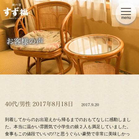
t
o
menu
g
g
l
e
n
お客様の声
a
v
i
g
a
t
i
o
n
40代/男性 2017年8月18日
2017.9.20
到着してからのお出迎えから帰るまでのおもてなしに感動しまし
た。本当に温かい雰囲気で小学生の娘２人も満足していました。
食事もこの値段でいいの!?と思うぐらい豪勢で非常に美味しかっ