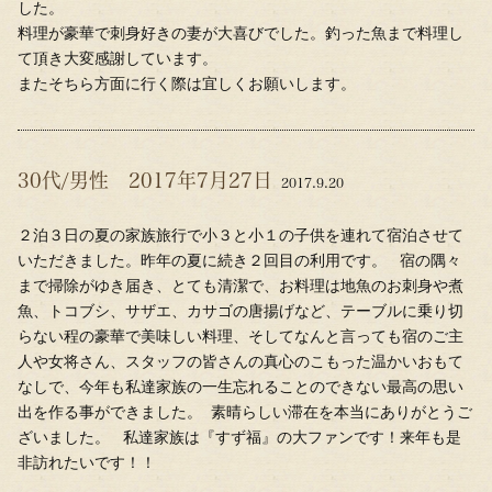
した。
料理が豪華で刺身好きの妻が大喜びでした。釣った魚まで料理し
て頂き大変感謝しています。
またそちら方面に行く際は宜しくお願いします。
30代/男性 2017年7月27日
2017.9.20
２泊３日の夏の家族旅行で小３と小１の子供を連れて宿泊させて
いただきました。昨年の夏に続き２回目の利用です。 宿の隅々
まで掃除がゆき届き、とても清潔で、お料理は地魚のお刺身や煮
魚、トコブシ、サザエ、カサゴの唐揚げなど、テーブルに乗り切
らない程の豪華で美味しい料理、そしてなんと言っても宿のご主
人や女将さん、スタッフの皆さんの真心のこもった温かいおもて
なしで、今年も私達家族の一生忘れることのできない最高の思い
出を作る事ができました。 素晴らしい滞在を本当にありがとうご
ざいました。 私達家族は『すず福』の大ファンです！来年も是
非訪れたいです！！