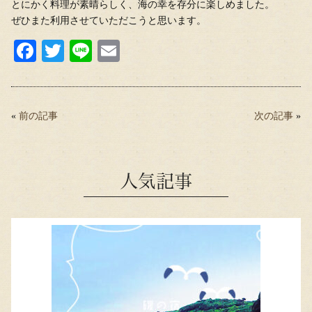
とにかく料理が素晴らしく、海の幸を存分に楽しめました。
ぜひまた利用させていただこうと思います。
Fa
T
Li
E
ce
wi
ne
m
bo
tte
ail
ok
r
«
前の記事
次の記事
»
人気記事