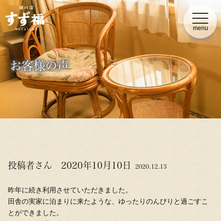
t
o
menu
g
g
l
e
n
お客様の声
a
v
i
g
a
t
i
o
n
投稿者さん 2020年10月10日
2020.12.13
昨年に続き利用させていただきました。
田舎の実家に泊まりに来たような、ゆったりのんびりと過ごすこ
とができました。