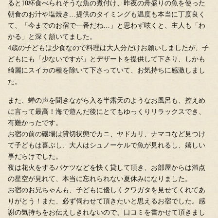
ると10杯食べられそうな魚の煮付け、昨夜の舟盛りの魚を使った
朝食のお汁や塩焼き…提供のタイミングも温度も本当に丁度良く
て、「今までのお宿で一番だね…」と思わず呟くと、主人も「わ
かる」と深く頷いてました。
4歳の子どもは少食なので料理は大人分だけお願いしましたが、子
どもにも「少ないですが」とデザートを提供して下さり、しかも
綺麗にスイカの種を除いて下さっていて、お気持ちに感激しまし
た。
また、蝉の声を聞きながら入る半露天のようなお風呂も、控えめ
に言って最高！海で遊んだ後にとてもゆっくりリラックスでき、
有難かったです。
お宿の前の磯場は貸切状態でカニ、ヤドカリ、ナマコなど見つけ
て子どもは喜ぶし、大人はシュノーケルで魚が見れるし、嬉しい
事だらけでした。
夜は花火をするバケツなどを快く貸して頂き、お部屋からは満点
の星空が見れて、本当に忘れられない夏休みになりました。
お宿のお兄ちゃんも、子どもに優しくクワガタを見せてくれてあ
りがとう！また、必ず伺わせて頂きたいと思えるお宿でした。感
謝の気持ちをお伝えしきれないので、口コミを書かせて頂きまし