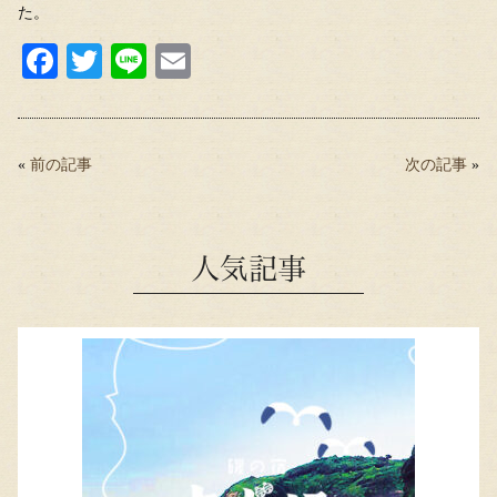
た。
Fa
T
Li
E
ce
wi
ne
m
bo
tte
ail
ok
r
«
前の記事
次の記事
»
人気記事