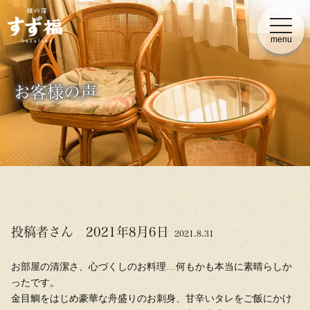
t
o
menu
g
g
l
e
n
お客様の声
a
v
i
g
a
t
i
o
n
投稿者さん 2021年8月6日
2021.8.31
お部屋の清潔さ、心づくしのお料理…何もかも本当に素晴らしか
ったです。
金目鯛をはじめ豪華な舟盛りのお刺身、甘辛いタレをご飯にかけ