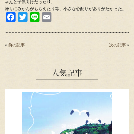
ゃんと子供向けだったり、
帰りにみかんがもらえたり等、小さな心配りがありがたかった。
Fa
T
Li
E
ce
wi
ne
m
bo
tte
ail
ok
r
«
前の記事
次の記事
»
人気記事