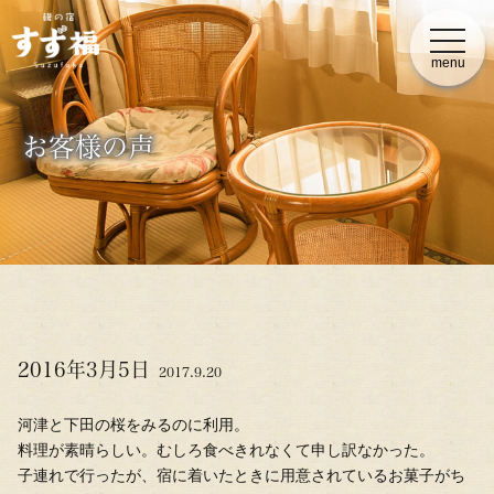
t
o
menu
g
g
l
e
n
お客様の声
a
v
i
g
a
t
i
o
n
2016年3月5日
2017.9.20
河津と下田の桜をみるのに利用。
料理が素晴らしい。むしろ食べきれなくて申し訳なかった。
子連れで行ったが、宿に着いたときに用意されているお菓子がち