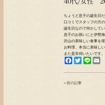
40代/女性 2
ちょうど息子の誕生日だ
口コミでスタッフの方の
誕生日なので何かしてい
息子のお祝いにと伊勢海
沢山の美味しい食事を堪
お料理、本当に美味しい
また是非伺いたいです。
Fa
T
Li
E
ce
wi
ne
bo
tte
a
ok
r
«
前の記事