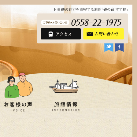
下田 磯の魅力を満喫する旅館｢磯の宿 すず福｣
近隣観光地
フォトギャラリー
アクセス
お問い合わせ