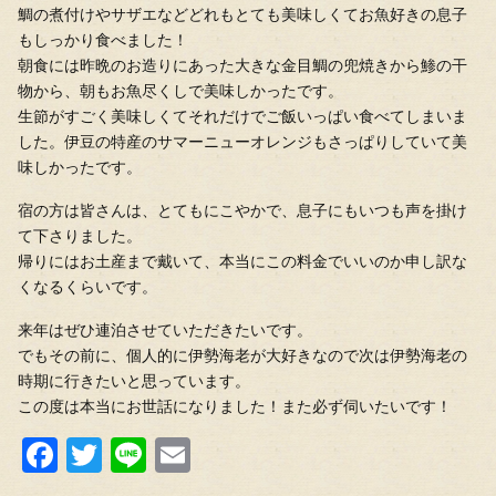
鯛の煮付けやサザエなどどれもとても美味しくてお魚好きの息子
もしっかり食べました！
朝食には昨晩のお造りにあった大きな金目鯛の兜焼きから鯵の干
物から、朝もお魚尽くしで美味しかったです。
生節がすごく美味しくてそれだけでご飯いっぱい食べてしまいま
した。伊豆の特産のサマーニューオレンジもさっぱりしていて美
味しかったです。
宿の方は皆さんは、とてもにこやかで、息子にもいつも声を掛け
て下さりました。
帰りにはお土産まで戴いて、本当にこの料金でいいのか申し訳な
くなるくらいです。
来年はぜひ連泊させていただきたいです。
でもその前に、個人的に伊勢海老が大好きなので次は伊勢海老の
時期に行きたいと思っています。
この度は本当にお世話になりました！また必ず伺いたいです！
Fa
T
Li
E
ce
wi
ne
m