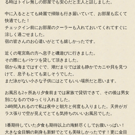
る時はトイレ無しの部屋でも安心だと主人と話しました。
中に入るととても綺麗で掃除も行き届いていて、お部屋も広くて
快適でした！
チェックイン前にお部屋のクーラーも入れておいてくれてすぐに
涼しく過ごせました。
宿の皆さんのお心遣いがとても嬉しかったです。
近くの竜宮島の方へ息子と磯遊びに行きました。
その際にもバケツを貸して頂きました。
宿から海まではすぐで、潮だまりでは波も静かでカニや貝を見つ
けて、息子もとても楽しそうでした。
まだ泳がない小さな子供にはとてもいい場所だと思います。
お風呂も2ヶ所あり夕食前までは家族で貸切できて、その後は男女
別になるのでゆっくり入れました。
24時間入れるので私は夜中と朝方と何度も入りました。天井がガ
ラス張りで空が見えてとても気持ちのいいお風呂でした。
1番期待していた夕食も期待以上の海鮮尽くしでお腹いっぱい！
大きな金目鯛の刺身も新鮮でとても美味しかったです！更に金目