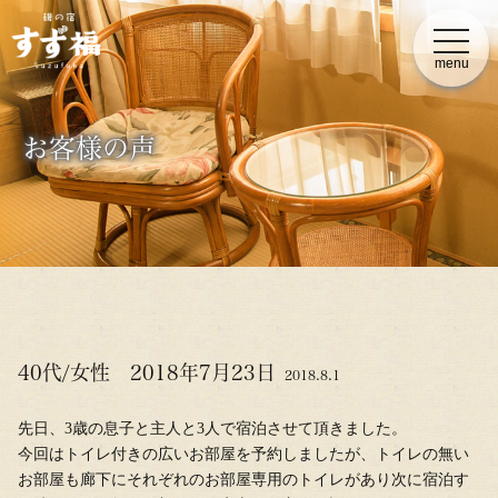
t
o
menu
g
g
l
e
n
お客様の声
a
v
i
g
a
t
i
o
n
40代/女性 2018年7月23日
2018.8.1
先日、3歳の息子と主人と3人で宿泊させて頂きました。
今回はトイレ付きの広いお部屋を予約しましたが、トイレの無い
お部屋も廊下にそれぞれのお部屋専用のトイレがあり次に宿泊す