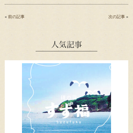
bo
tte
ail
ok
r
«
前の記事
次の記事
»
人気記事